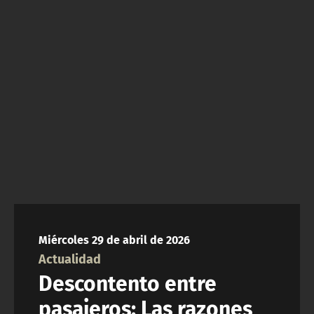
NTV
ACTUALIDAD Y TENDENCIAS
CORPORATIVO Y TRANSPARENCIA
CANAL DE DENUNCIAS
ÁREA DE PROYECTOS
Miércoles 29 de abril de 2026
Actualidad
Descontento entre
pasajeros: Las razones