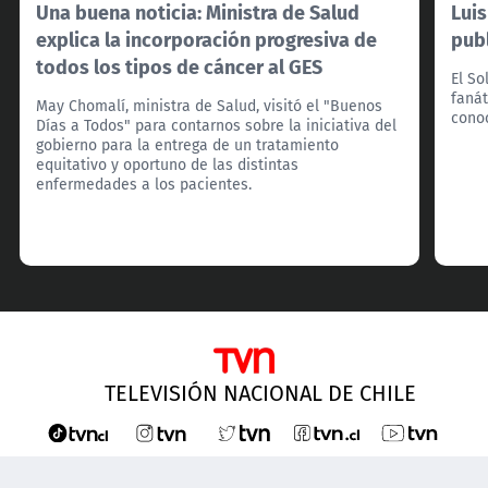
Una buena noticia: Ministra de Salud
Lui
explica la incorporación progresiva de
pub
todos los tipos de cáncer al GES
El So
fanát
May Chomalí, ministra de Salud, visitó el "Buenos
cono
Días a Todos" para contarnos sobre la iniciativa del
gobierno para la entrega de un tratamiento
equitativo y oportuno de las distintas
enfermedades a los pacientes.
TELEVISIÓN NACIONAL DE CHILE