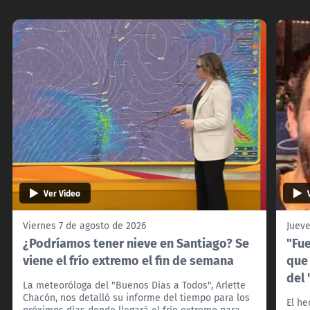
Ver Video
Viernes 7 de agosto de 2026
Jueve
¿Podríamos tener nieve en Santiago? Se
"Fu
viene el frío extremo el fin de semana
que
del 
La meteoróloga del "Buenos Días a Todos", Arlette
Chacón, nos detalló su informe del tiempo para los
El he
próximos días donde llegará el frío extremo para