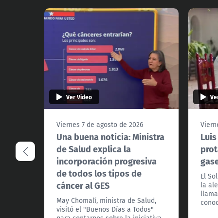
Ver Video
Ve
Viernes 7 de agosto de 2026
Viern
Una buena noticia: Ministra
Luis
de Salud explica la
prot
incorporación progresiva
gas
de todos los tipos de
El So
cáncer al GES
la al
llama
May Chomalí, ministra de Salud,
conoc
visitó el "Buenos Días a Todos"