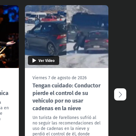
Ver Video
Ver 
Viernes 7 de agosto de 2026
Vierne
Tengan cuidado: Conductor
¿Podr
mica
pierde el control de su
Santi
vehículo por no usar
extre
a
cadenas en la nieve
da en
La met
te
a Todos
Un turista de Farellones sufrió al
n
detall
no seguir las recomendaciones del
los pró
uso de cadenas en la nieve y
frío ex
perdió el control de él, donde