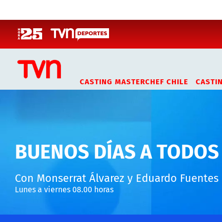
Click acá para ir directamente al contenido
CASTING MASTERCHEF CHILE
CASTI
BUENOS DÍAS A TODOS
Con Monserrat Álvarez y Eduardo Fuentes
Lunes a viernes 08.00 horas