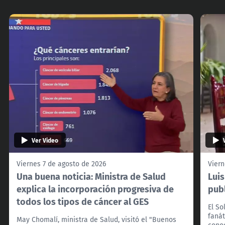
Ver Video
Viernes 7 de agosto de 2026
Viern
Una buena noticia: Ministra de Salud
Lui
explica la incorporación progresiva de
pub
todos los tipos de cáncer al GES
El So
fanát
May Chomalí, ministra de Salud, visitó el "Buenos
cono