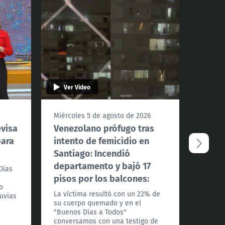
Ver Video
Ver 
Miércoles 5 de agosto de 2026
Miérco
evisa
Venezolano prófugo tras
Conve
para
intento de femicidio en
debat
Santiago: Incendió
fondo
departamento y bajó 17
Días
Los alc
pisos por los balcones:
Felipe 
o
Indepe
La víctima resultó con un 22% de
luvias
Recole
su cuerpo quemado y en el
analiza
"Buenos Días a Todos"
exenci
conversamos con una testigo de
otro t