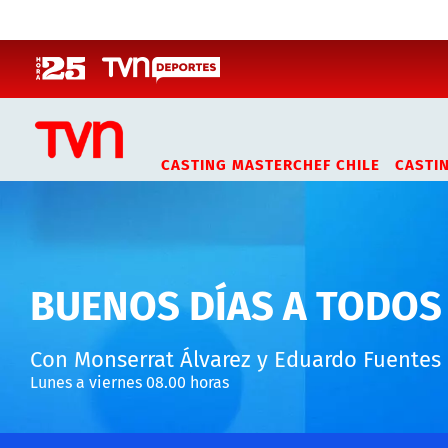
Click acá para ir directamente al contenido
CASTING MASTERCHEF CHILE
CASTI
BUENOS DÍAS A TODOS
Con Monserrat Álvarez y Eduardo Fuentes
Lunes a viernes 08.00 horas