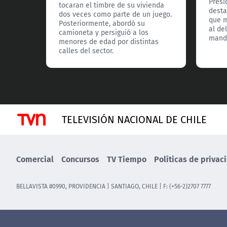
Presi
tocaran el timbre de su vivienda
desta
dos veces como parte de un juego.
que m
Posteriormente, abordó su
al de
camioneta y persiguió a los
manda
menores de edad por distintas
calles del sector.
TELEVISIÓN NACIONAL DE CHILE
Comercial
Concursos
TV Tiempo
Políticas de privac
BELLAVISTA #0990, PROVIDENCIA | SANTIAGO, CHILE | F: (+56-2)2707 7777