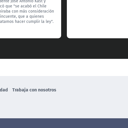
dente José Antonio Kast y
có que "se acabó el Chile
iraba con más consideración
lincuente, que a quienes
tamos hacer cumplir la ley".
idad
Trabaja con nosotros