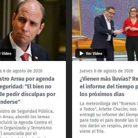
r Video
Ver Video
s 6 de agosto de 2026
Jueves 6 de agosto de 2026
stro Arrau por agenda
¿Vienen más lluvias? R
eguridad: "El bien no
el informe del tiempo 
e pedir disculpas por
los próximos días
enderse"
La meteoróloga del "Buenos 
a Todos", Arlette Chacón, nos
nistro de Seguridad Pública,
entregó su informe del tiemp
n Arrau, abordó los temas
para todo el país donde las l
ncluirá la Agenda Contra el
nos darán un respiro, pero se
n Organizado y Terrorismo
viene el frío.
) anunciada por el