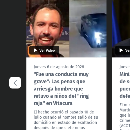
Ver Video
Ve
Jueves 6 de agosto de 2026
Jueve
"Fue una conducta muy
Mini
grave": Las penas que
de s
arriesga hombre que
pued
retuvo a niños del "ring
def
raja" en Vitacura
El mi
Martí
El hecho ocurrió el pasado 10 de
que i
julio cuando el hombre salió de su
Crime
domicilio en estado de exaltación
(ACOT
después de que siete niños