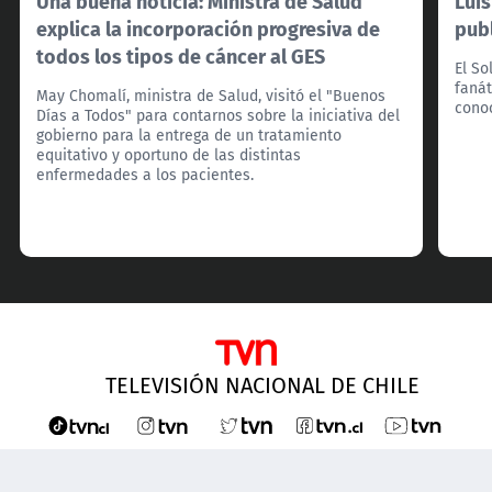
Una buena noticia: Ministra de Salud
Lui
explica la incorporación progresiva de
pub
todos los tipos de cáncer al GES
El So
fanát
May Chomalí, ministra de Salud, visitó el "Buenos
cono
Días a Todos" para contarnos sobre la iniciativa del
gobierno para la entrega de un tratamiento
equitativo y oportuno de las distintas
enfermedades a los pacientes.
TELEVISIÓN NACIONAL DE CHILE