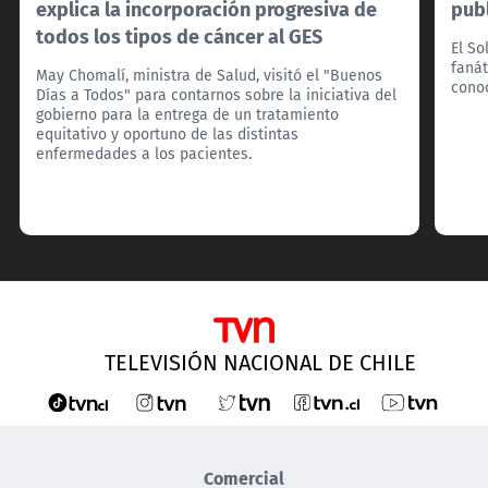
explica la incorporación progresiva de
pub
todos los tipos de cáncer al GES
El So
fanát
May Chomalí, ministra de Salud, visitó el "Buenos
cono
Días a Todos" para contarnos sobre la iniciativa del
gobierno para la entrega de un tratamiento
equitativo y oportuno de las distintas
enfermedades a los pacientes.
TELEVISIÓN NACIONAL DE CHILE
Comercial