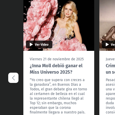
Ver Video
Ve
Viernes 21 de noviembre de 2025
Jueve
¿Inna Moll debió ganar el
Crim
Miss Universo 2025?
un s
“Yo creo que supera con creces a
Pasad
la ganadora”, en Buenos Días a
asesi
Todos, el gran debate gira en torno
una v
al certamen de belleza en el cual
apare
la representante chilena llegó al
respo
Top 12; sin embargo, muchos
duda 
esperaban que la corona
invol
finalmente llegara a nuestro país.
consi