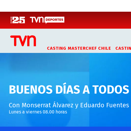
Click acá para ir directamente al contenido
CASTING MASTERCHEF CHILE
CASTI
BUENOS DÍAS A TODOS
Con Monserrat Álvarez y Eduardo Fuentes
Lunes a viernes 08.00 horas