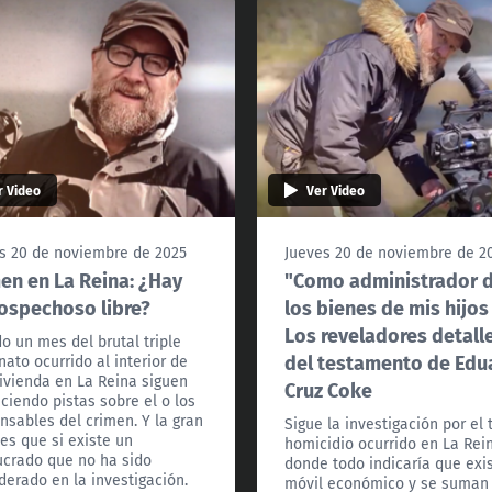
r Video
Ver Video
s 20 de noviembre de 2025
Jueves 20 de noviembre de 2
en en La Reina: ¿Hay
"Como administrador 
ospechoso libre?
los bienes de mis hijos a
Los reveladores detall
o un mes del brutal triple
del testamento de Edu
nato ocurrido al interior de
ivienda en La Reina siguen
Cruz Coke
ciendo pistas sobre el o los
nsables del crimen. Y la gran
Sigue la investigación por el t
es que si existe un
homicidio ocurrido en La Rei
ucrado que no ha sido
donde todo indicaría que exi
derado en la investigación.
móvil económico y se suman 