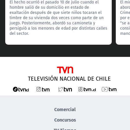
El hecho ocurrió el pasado 10 de julio cuando el
El mi
hombre salió de su domicilio en estado de
abord
exaltación después de que siete niños tocaran el
Crim
timbre de su vivienda dos veces como parte de un
por e
juego. Posteriormente, abordó su camioneta y
"se 
persiguió a los menores de edad por distintas calles
consi
del sector.
manda
TELEVISIÓN NACIONAL DE CHILE
Comercial
Concursos