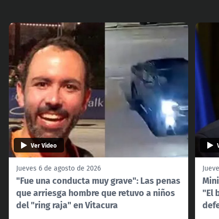
Ver Video
Jueves 6 de agosto de 2026
Jueve
"Fue una conducta muy grave": Las penas
Mini
que arriesga hombre que retuvo a niños
"El 
del "ring raja" en Vitacura
def