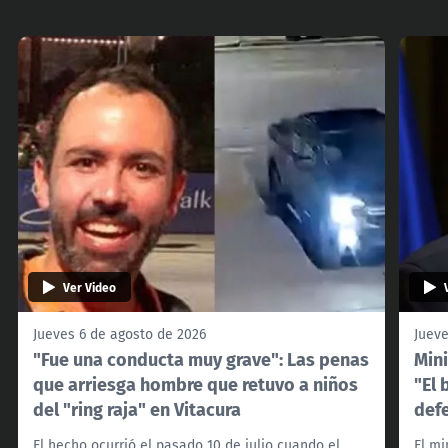
Ver Video
Jueves 6 de agosto de 2026
Jueve
"Fue una conducta muy grave": Las penas
Mini
que arriesga hombre que retuvo a niños
"El 
del "ring raja" en Vitacura
def
El hecho ocurrió el pasado 10 de julio cuando el
El mi