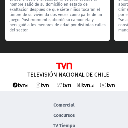
hombre salió de su domicilio en estado de
abord
exaltación después de que siete niños tocaran el
Crim
timbre de su vivienda dos veces como parte de un
por e
juego. Posteriormente, abordó su camioneta y
"se 
persiguió a los menores de edad por distintas calles
consi
del sector.
manda
TELEVISIÓN NACIONAL DE CHILE
Comercial
Concursos
TV Tiempo