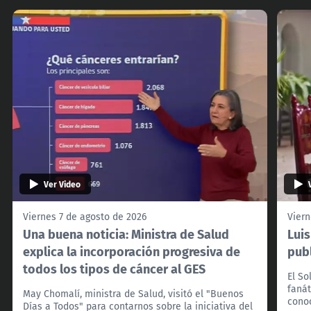
Ver Video
Viernes 7 de agosto de 2026
Viern
Una buena noticia: Ministra de Salud
Lui
explica la incorporación progresiva de
pub
todos los tipos de cáncer al GES
El So
fanát
May Chomalí, ministra de Salud, visitó el "Buenos
cono
Días a Todos" para contarnos sobre la iniciativa del