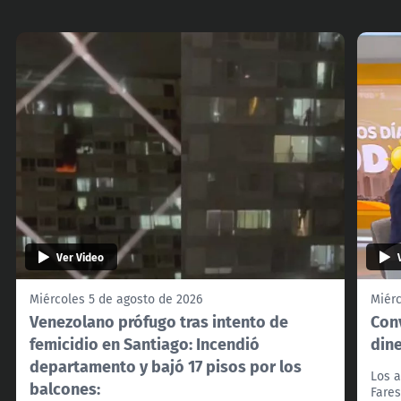
Ver Video
Miércoles 5 de agosto de 2026
Miérc
Venezolano prófugo tras intento de
Con
femicidio en Santiago: Incendió
din
departamento y bajó 17 pisos por los
Los a
balcones:
Fares