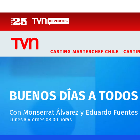
Click acá para ir directamente al contenido
CASTING MASTERCHEF CHILE
CASTI
BUENOS DÍAS A TODOS
Con Monserrat Álvarez y Eduardo Fuentes
Lunes a viernes 08.00 horas