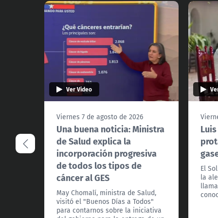
Ver Video
Ve
Viernes 7 de agosto de 2026
Viern
Una buena noticia: Ministra
Luis
de Salud explica la
prot
incorporación progresiva
gas
de todos los tipos de
El So
cáncer al GES
la al
llama
May Chomalí, ministra de Salud,
conoc
visitó el "Buenos Días a Todos"
para contarnos sobre la iniciativa