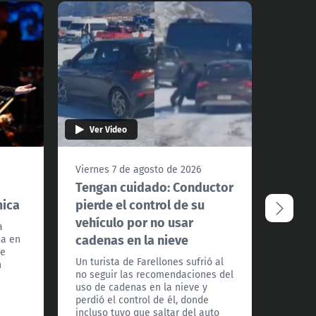
Ver Video
Ver 
Viernes 7 de agosto de 2026
Vierne
Tengan cuidado: Conductor
¿Podr
mica
pierde el control de su
Santi
vehículo por no usar
extre
a
cadenas en la nieve
da en
La met
te
a Todos
Un turista de Farellones sufrió al
n
detall
no seguir las recomendaciones del
los pró
uso de cadenas en la nieve y
frío ex
perdió el control de él, donde
país.
incluso tuvo que saltar del auto