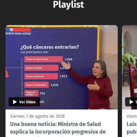
Playlist
Ver Video
Viernes 7 de agosto de 2026
Viern
Una buena noticia: Ministra de Salud
Lui
explica la incorporación progresiva de
pub