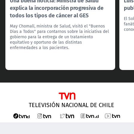
Una buena noticia: Ministra de Salud
Lui
explica la incorporación progresiva de
pub
todos los tipos de cáncer al GES
El So
fanát
May Chomalí, ministra de Salud, visitó el "Buenos
cono
Días a Todos" para contarnos sobre la iniciativa del
gobierno para la entrega de un tratamiento
equitativo y oportuno de las distintas
enfermedades a los pacientes.
TELEVISIÓN NACIONAL DE CHILE