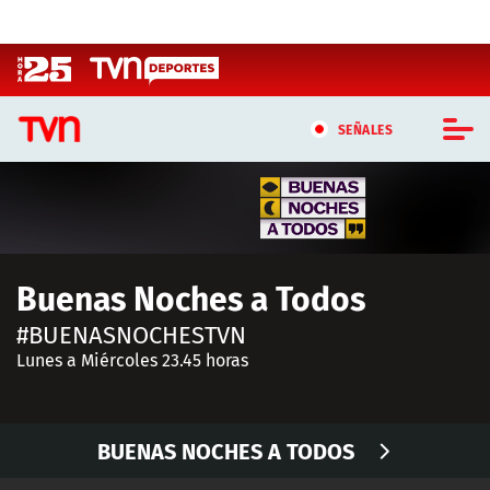
Click acá para ir directamente al contenido
SEÑALES
CASTING MASTERCHEF CHILE
CASTING TVN VERTICAL
Buenas Noches a Todos
TVN VERTICAL
#BUENASNOCHESTVN
TVN PLAY
Lunes a Miércoles 23.45 horas
PROGRAMAS
BUENAS NOCHES A TODOS
TELESERIES