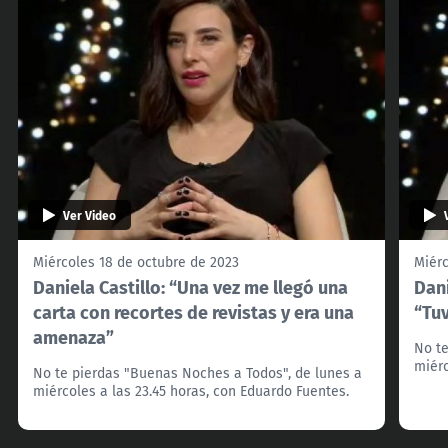
Ver Video
Miércoles 18 de octubre de 2023
Miérc
Daniela Castillo: “Una vez me llegó una
Dani
carta con recortes de revistas y era una
“Tuv
amenaza”
No te
miérc
No te pierdas "Buenas Noches a Todos", de lunes a
miércoles a las 23.45 horas, con Eduardo Fuentes.