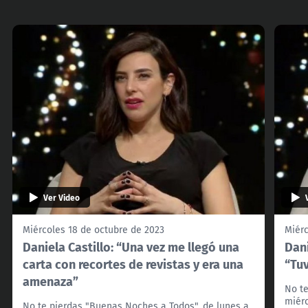
Ver Video
Miércoles 18 de octubre de 2023
Miérc
Daniela Castillo: “Una vez me llegó una
Dani
carta con recortes de revistas y era una
“Tuv
amenaza”
No te
miérc
No te pierdas "Buenas Noches a Todos", de lunes a