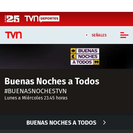
Click acá para ir directamente al contenido
SEÑALES
CASTING MASTERCHEF CHILE
CASTING TVN VERTICAL
Buenas Noches a Todos
TVN VERTICAL
#BUENASNOCHESTVN
TVN PLAY
Lunes a Miércoles 23.45 horas
PROGRAMAS
BUENAS NOCHES A TODOS
TELESERIES