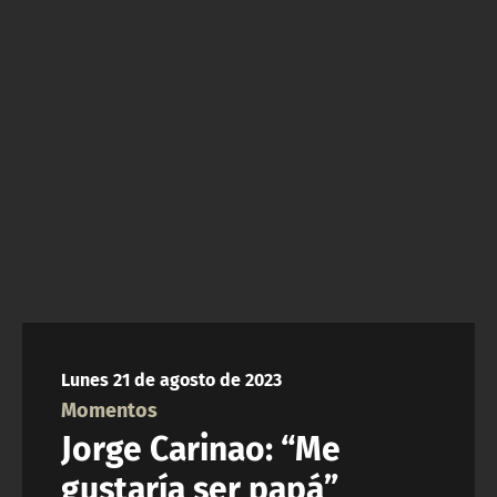
NTV
ACTUALIDAD Y TENDENCIAS
CORPORATIVO Y TRANSPARENCIA
CANAL DE DENUNCIAS
ÁREA DE PROYECTOS
Lunes 21 de agosto de 2023
Momentos
Jorge Carinao: “Me
gustaría ser papá”