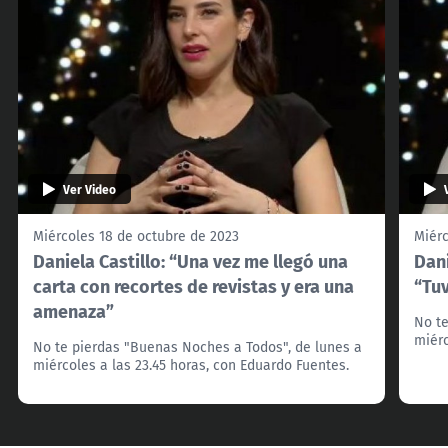
Ver Video
Miércoles 18 de octubre de 2023
Miérc
Daniela Castillo: “Una vez me llegó una
Dani
carta con recortes de revistas y era una
“Tuv
amenaza”
No te
miérc
No te pierdas "Buenas Noches a Todos", de lunes a
miércoles a las 23.45 horas, con Eduardo Fuentes.