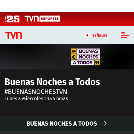
Click acá para ir directamente al contenido
SEÑALES
CASTING MASTERCHEF CHILE
CASTING TVN VERTICAL
Buenas Noches a Todos
TVN VERTICAL
#BUENASNOCHESTVN
TVN PLAY
Lunes a Miércoles 23.45 horas
PROGRAMAS
BUENAS NOCHES A TODOS
TELESERIES