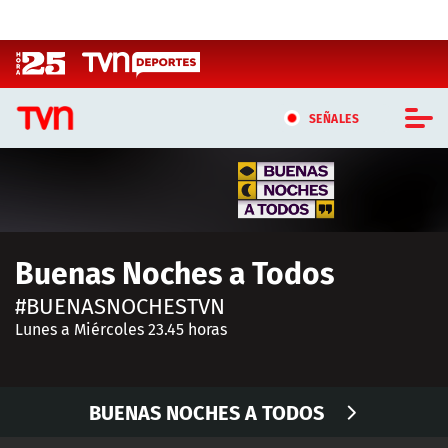
Click acá para ir directamente al contenido
SEÑALES
CASTING MASTERCHEF CHILE
CASTING TVN VERTICAL
Buenas Noches a Todos
TVN VERTICAL
#BUENASNOCHESTVN
TVN PLAY
Lunes a Miércoles 23.45 horas
PROGRAMAS
BUENAS NOCHES A TODOS
TELESERIES