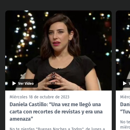
Ver Video
Miércoles 18 de octubre de 2023
Miérc
Daniela Castillo: “Una vez me llegó una
Dani
carta con recortes de revistas y era una
“Tuv
amenaza”
No te
miérc
No te pierdas "Buenas Noches a Todos", de lunes a