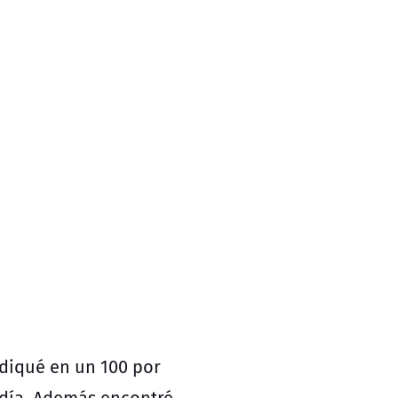
ediqué en un 100 por
r día. Además encontré