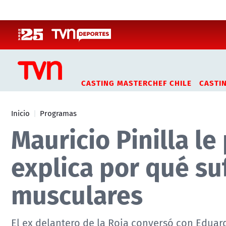
Click acá para ir directamente al contenido
CASTING MASTERCHEF CHILE
CASTI
Inicio
Programas
Mauricio Pinilla le
explica por qué su
musculares
El ex delantero de la Roja conversó con Edua