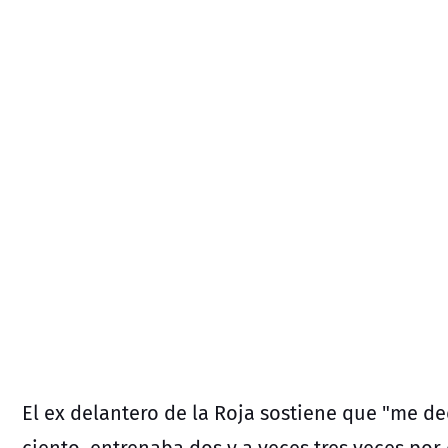
El ex delantero de la Roja sostiene que "me d
ciento, entrenaba dos y a veces tres veces po