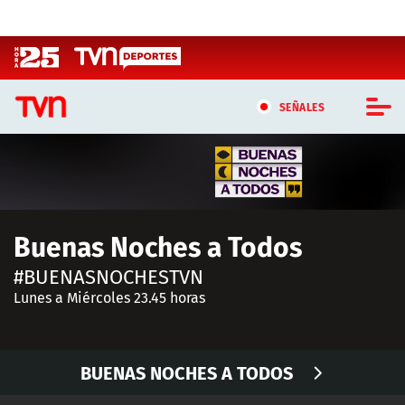
Click acá para ir directamente al contenido
SEÑALES
CASTING MASTERCHEF CHILE
CASTING TVN VERTICAL
Buenas Noches a Todos
TVN VERTICAL
#BUENASNOCHESTVN
TVN PLAY
Lunes a Miércoles 23.45 horas
PROGRAMAS
BUENAS NOCHES A TODOS
TELESERIES