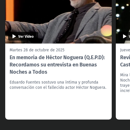
Ver Video
Martes 28 de octubre de 2025
Jueve
En memoria de Héctor Noguera (Q.E.P.D):
Revi
Recordamos su entrevista en Buenas
Cas
Noches a Todos
Mira 
Noche
Eduardo Fuentes sostuvo una íntima y profunda
traye
conversación con el fallecido actor Héctor Noguera.
incre