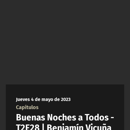
NTV
ACTUALIDAD Y TENDENCIAS
CORPORATIVO Y TRANSPARENCIA
CANAL DE DENUNCIAS
ÁREA DE PROYECTOS
Jueves 4 de mayo de 2023
Capítulos
Buenas Noches a Todos -
T2E28 | Benjamín Vicuña