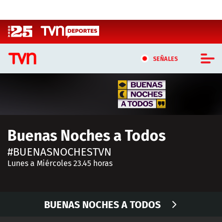
Click acá para ir directamente al contenido
SEÑALES
CASTING MASTERCHEF CHILE
CASTING TVN VERTICAL
Buenas Noches a Todos
TVN VERTICAL
#BUENASNOCHESTVN
TVN PLAY
Lunes a Miércoles 23.45 horas
PROGRAMAS
BUENAS NOCHES A TODOS
TELESERIES