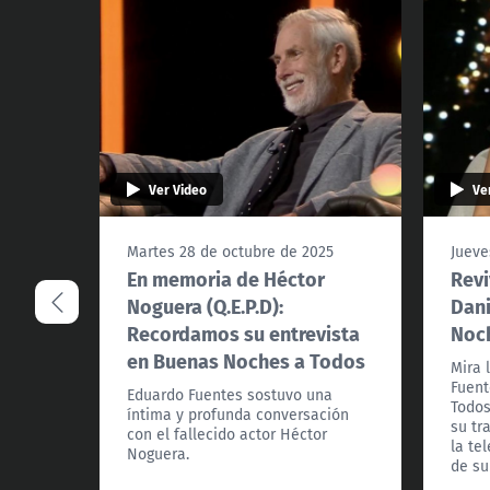
Ver Video
Ve
Martes 28 de octubre de 2025
Jueve
En memoria de Héctor
Revi
Noguera (Q.E.P.D):
Dani
Recordamos su entrevista
Noc
en Buenas Noches a Todos
Mira 
Fuent
Eduardo Fuentes sostuvo una
Todos
íntima y profunda conversación
su tr
con el fallecido actor Héctor
la tel
Noguera.
de su