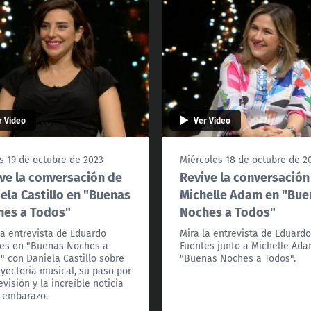
r Video
Ver Video
s 19 de octubre de 2023
Miércoles 18 de octubre de 2
ve la conversación de
Revive la conversación
ela Castillo en "Buenas
Michelle Adam en "Bue
hes a Todos"
Noches a Todos"
la entrevista de Eduardo
Mira la entrevista de Eduard
es en "Buenas Noches a
Fuentes junto a Michelle Ad
" con Daniela Castillo sobre
"Buenas Noches a Todos".
ayectoria musical, su paso por
evisión y la increíble noticia
 embarazo.