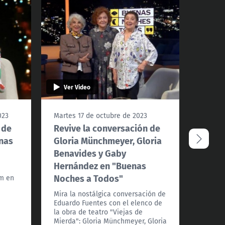
Ver Video
Ver 
023
Martes 17 de octubre de 2023
Jueves
 de
Revive la conversación de
Reviv
nas
Gloria Münchmeyer, Gloria
Don F
Benavides y Gaby
Noch
Hernández en "Buenas
o
Mira l
Noches a Todos"
am en
Fuente
para r
Mira la nostálgica conversación de
televis
Eduardo Fuentes con el elenco de
desafío
la obra de teatro "Viejas de
Mierda": Gloria Münchmeyer, Gloria