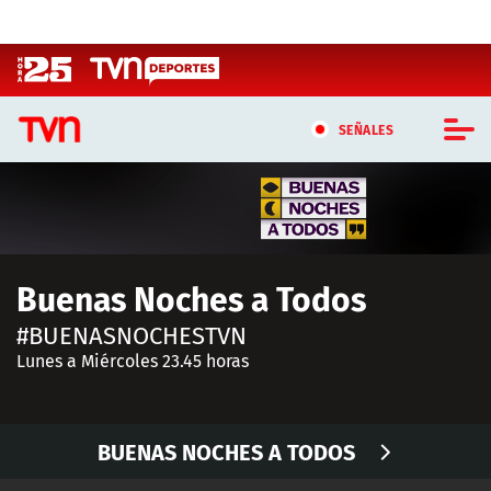
Click acá para ir directamente al contenido
SEÑALES
CASTING MASTERCHEF CHILE
CASTING TVN VERTICAL
Buenas Noches a Todos
TVN VERTICAL
#BUENASNOCHESTVN
TVN PLAY
Lunes a Miércoles 23.45 horas
PROGRAMAS
BUENAS NOCHES A TODOS
TELESERIES