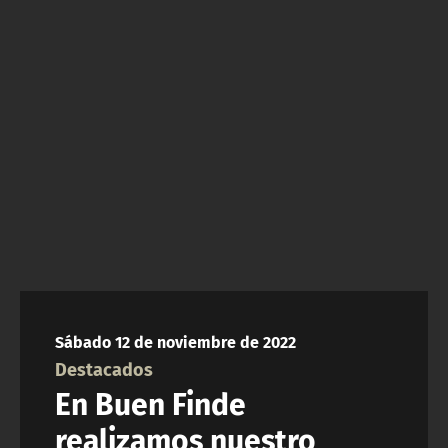
NTV
ACTUALIDAD Y TENDENCIAS
CORPORATIVO Y TRANSPARENCIA
CANAL DE DENUNCIAS
ÁREA DE PROYECTOS
Sábado 12 de noviembre de 2022
Destacados
En Buen Finde
realizamos nuestro