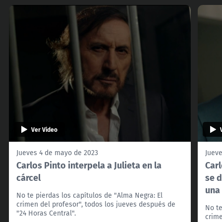
Ver Video
Jueves 4 de mayo de 2023
Juev
Carlos Pinto interpela a Julieta en la
Carl
cárcel
se d
una
No te pierdas los capítulos de "Alma Negra: El
crimen del profesor", todos los jueves después de
No te
"24 Horas Central".
crime