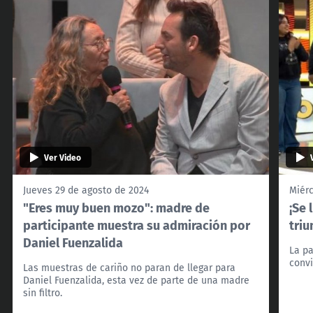
Ver Video
Jueves 29 de agosto de 2024
Miérc
"Eres muy buen mozo": madre de
¡Se 
participante muestra su admiración por
triu
Daniel Fuenzalida
La pa
convi
Las muestras de cariño no paran de llegar para
Daniel Fuenzalida, esta vez de parte de una madre
sin filtro.