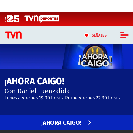
Click acá para ir directamente al contenido
SEÑALES
CASTING MASTERCHEF CHILE
CASTING TVN VERTICAL
¡AHORA CAIGO!
TVN VERTICAL
Con Daniel Fuenzalida
TVN PLAY
Lunes a viernes 19.00 horas. Prime viernes 22.30 horas
PROGRAMAS
¡AHORA CAIGO!
TELESERIES