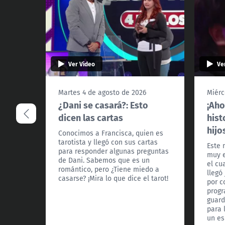
Ver Video
Ve
Martes 4 de agosto de 2026
Miérc
¿Dani se casará?: Esto
¡Aho
dicen las cartas
hist
hijo
Conocimos a Francisca, quien es
tarotista y llegó con sus cartas
Este 
para responder algunas preguntas
muy e
de Dani. Sabemos que es un
el cu
romántico, pero ¿Tiene miedo a
llegó
casarse? ¡Mira lo que dice el tarot!
por c
progr
guard
para 
un es