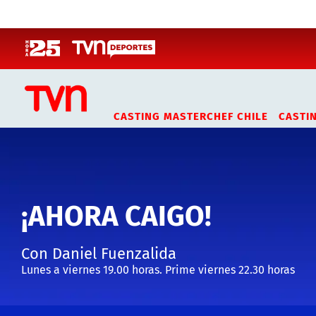
Click acá para ir directamente al contenido
CASTING MASTERCHEF CHILE
CASTI
¡AHORA CAIGO!
Con Daniel Fuenzalida
Lunes a viernes 19.00 horas. Prime viernes 22.30 horas