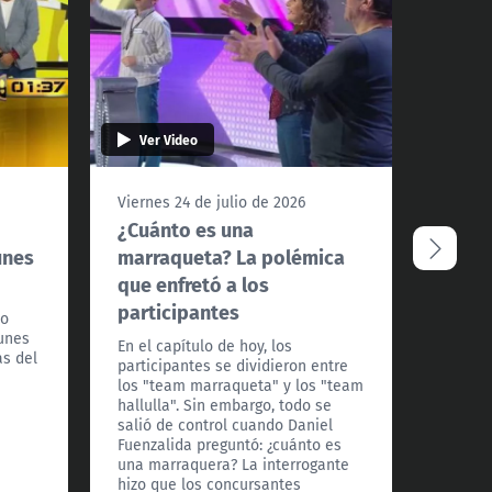
Ver Video
Ver 
Viernes 24 de julio de 2026
Miércol
¿Cuánto es una
Trini
unes
marraqueta? La polémica
como 
que enfretó a los
A nuest
participantes
Caigo! 
io
actuar 
lunes
En el capítulo de hoy, los
as del
participantes se dividieron entre
los "team marraqueta" y los "team
hallulla". Sin embargo, todo se
salió de control cuando Daniel
Fuenzalida preguntó: ¿cuánto es
una marraquera? La interrogante
hizo que los concursantes