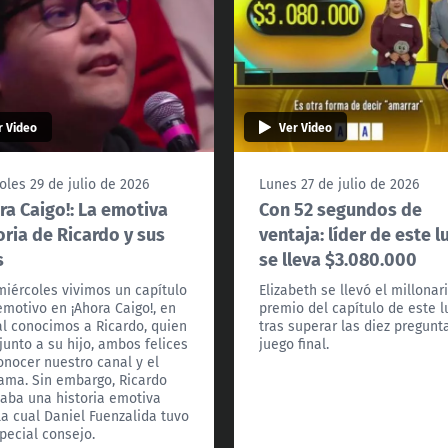
r Video
Ver Video
oles 29 de julio de 2026
Lunes 27 de julio de 2026
ra Caigo!: La emotiva
Con 52 segundos de
oria de Ricardo y sus
ventaja: líder de este l
s
se lleva $3.080.000
miércoles vivimos un capítulo
Elizabeth se llevó el millonar
motivo en ¡Ahora Caigo!, en
premio del capítulo de este 
al conocimos a Ricardo, quien
tras superar las diez pregunt
 junto a su hijo, ambos felices
juego final.
onocer nuestro canal y el
ama. Sin embargo, Ricardo
aba una historia emotiva
la cual Daniel Fuenzalida tuvo
pecial consejo.