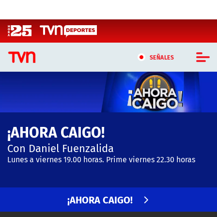
Click acá para ir directamente al contenido
SEÑALES
CASTING MASTERCHEF CHILE
CASTING TVN VERTICAL
¡AHORA CAIGO!
TVN VERTICAL
Con Daniel Fuenzalida
TVN PLAY
Lunes a viernes 19.00 horas. Prime viernes 22.30 horas
PROGRAMAS
¡AHORA CAIGO!
TELESERIES