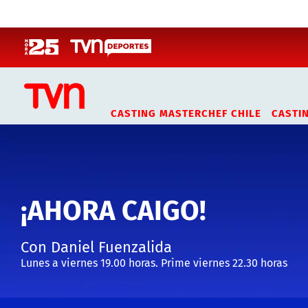
Click acá para ir directamente al contenido
CASTING MASTERCHEF CHILE
CASTI
¡AHORA CAIGO!
Con Daniel Fuenzalida
Lunes a viernes 19.00 horas. Prime viernes 22.30 horas