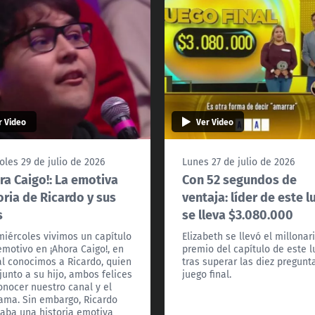
r Video
Ver Video
oles 29 de julio de 2026
Lunes 27 de julio de 2026
ra Caigo!: La emotiva
Con 52 segundos de
oria de Ricardo y sus
ventaja: líder de este l
s
se lleva $3.080.000
miércoles vivimos un capítulo
Elizabeth se llevó el millonar
motivo en ¡Ahora Caigo!, en
premio del capítulo de este 
al conocimos a Ricardo, quien
tras superar las diez pregunt
 junto a su hijo, ambos felices
juego final.
onocer nuestro canal y el
ama. Sin embargo, Ricardo
aba una historia emotiva