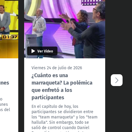
Ver Video
Ver 
Viernes 24 de julio de 2026
Miércol
¿Cuánto es una
Trini
unes
marraqueta? La polémica
como 
que enfretó a los
A nuest
participantes
Caigo! 
io
actuar 
lunes
En el capítulo de hoy, los
as del
participantes se dividieron entre
los "team marraqueta" y los "team
hallulla". Sin embargo, todo se
salió de control cuando Daniel