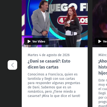
Ver Video
Ve
Martes 4 de agosto de 2026
Miérc
¿Dani se casará?: Esto
¡Aho
dicen las cartas
hist
hijo
Conocimos a Francisca, quien es
tarotista y llegó con sus cartas
Este 
para responder algunas preguntas
muy e
de Dani. Sabemos que es un
el cu
romántico, pero ¿Tiene miedo a
llegó
casarse? ¡Mira lo que dice el tarot!
por c
progr
guard