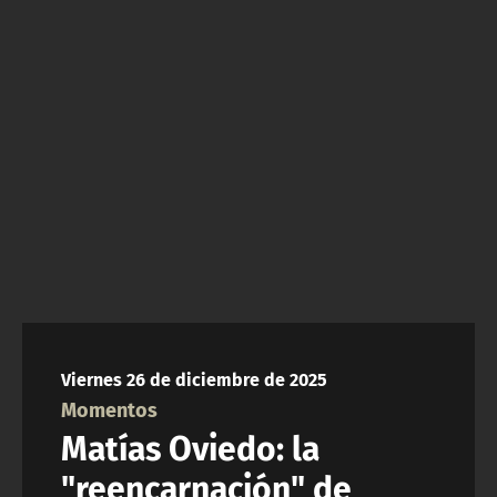
NTV
ACTUALIDAD Y TENDENCIAS
CORPORATIVO Y TRANSPARENCIA
CANAL DE DENUNCIAS
ÁREA DE PROYECTOS
Viernes 26 de diciembre de 2025
Momentos
Matías Oviedo: la
"reencarnación" de