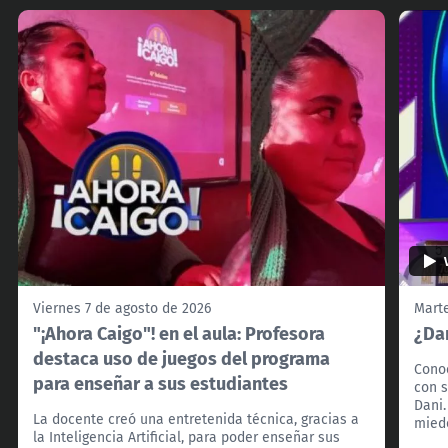
Viernes 7 de agosto de 2026
Marte
"¡Ahora Caigo"! en el aula: Profesora
¿Dan
destaca uso de juegos del programa
Conoc
para enseñar a sus estudiantes
con s
Dani.
La docente creó una entretenida técnica, gracias a
miedo
la Inteligencia Artificial, para poder enseñar sus