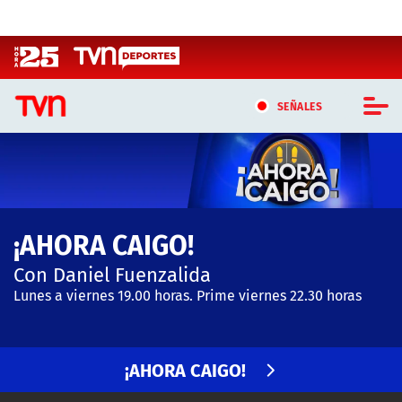
Click acá para ir directamente al contenido
SEÑALES
CASTING MASTERCHEF CHILE
CASTING TVN VERTICAL
¡AHORA CAIGO!
TVN VERTICAL
Con Daniel Fuenzalida
TVN PLAY
Lunes a viernes 19.00 horas. Prime viernes 22.30 horas
PROGRAMAS
¡AHORA CAIGO!
TELESERIES