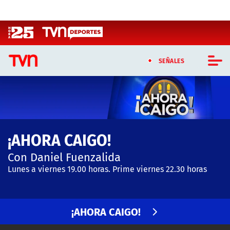
Click acá para ir directamente al contenido
SEÑALES
CASTING MASTERCHEF CHILE
CASTING TVN VERTICAL
¡AHORA CAIGO!
TVN VERTICAL
Con Daniel Fuenzalida
TVN PLAY
Lunes a viernes 19.00 horas. Prime viernes 22.30 horas
PROGRAMAS
¡AHORA CAIGO!
TELESERIES