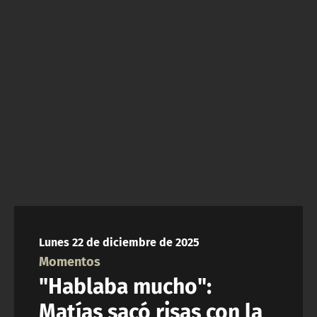
NTV
ACTUALIDAD Y TENDENCIAS
CORPORATIVO Y TRANSPARENCIA
CANAL DE DENUNCIAS
ÁREA DE PROYECTOS
Lunes 22 de diciembre de 2025
Momentos
"Hablaba mucho":
Matías sacó risas con la