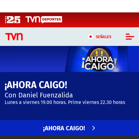
Click acá para ir directamente al contenido
SEÑALES
CASTING MASTERCHEF CHILE
CASTING TVN VERTICAL
¡AHORA CAIGO!
TVN VERTICAL
Con Daniel Fuenzalida
TVN PLAY
Lunes a viernes 19.00 horas. Prime viernes 22.30 horas
PROGRAMAS
¡AHORA CAIGO!
TELESERIES