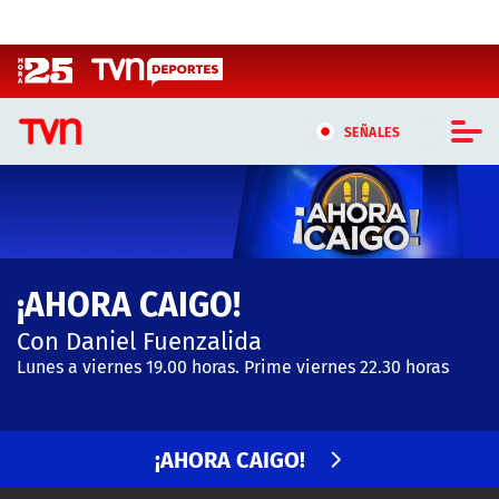
Click acá para ir directamente al contenido
SEÑALES
CASTING MASTERCHEF CHILE
CASTING TVN VERTICAL
¡AHORA CAIGO!
TVN VERTICAL
Con Daniel Fuenzalida
TVN PLAY
Lunes a viernes 19.00 horas. Prime viernes 22.30 horas
PROGRAMAS
¡AHORA CAIGO!
TELESERIES