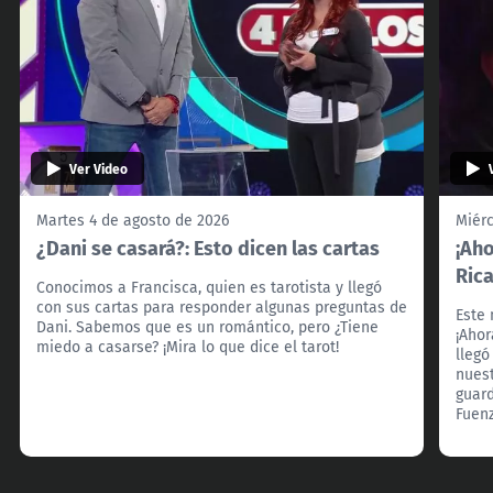
Ver Video
Martes 4 de agosto de 2026
Miérc
¿Dani se casará?: Esto dicen las cartas
¡Aho
Rica
Conocimos a Francisca, quien es tarotista y llegó
con sus cartas para responder algunas preguntas de
Este 
Dani. Sabemos que es un romántico, pero ¿Tiene
¡Ahor
miedo a casarse? ¡Mira lo que dice el tarot!
llegó
nuest
guard
Fuenz