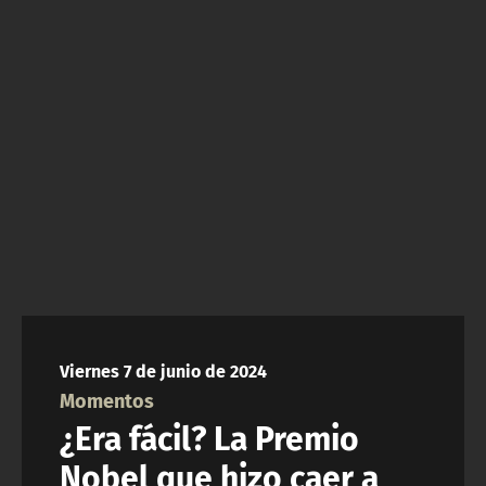
NTV
ACTUALIDAD Y TENDENCIAS
CORPORATIVO Y TRANSPARENCIA
CANAL DE DENUNCIAS
ÁREA DE PROYECTOS
Viernes 7 de junio de 2024
Momentos
¿Era fácil? La Premio
Nobel que hizo caer a