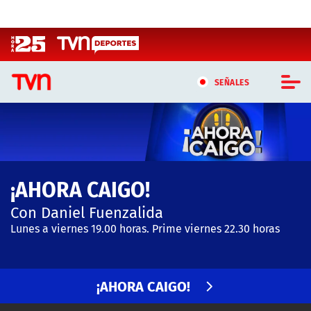
Click acá para ir directamente al contenido
SEÑALES
CASTING MASTERCHEF CHILE
CASTING TVN VERTICAL
¡AHORA CAIGO!
TVN VERTICAL
Con Daniel Fuenzalida
TVN PLAY
Lunes a viernes 19.00 horas. Prime viernes 22.30 horas
PROGRAMAS
¡AHORA CAIGO!
TELESERIES