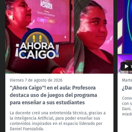
Viernes 7 de agosto de 2026
Marte
"¡Ahora Caigo"! en el aula: Profesora
¿Dan
destaca uso de juegos del programa
Conoc
para enseñar a sus estudiantes
con s
Dani.
La docente creó una entretenida técnica, gracias a
miedo
la Inteligencia Artificial, para poder enseñar sus
contenidos inspirados en el espacio liderado por
Daniel Fuenzalida.