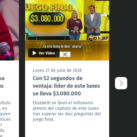
Ver Video
Ver 
Lunes 27 de julio de 2026
Viernes
va
Con 52 segundos de
¿Cuán
us
ventaja: líder de este lunes
marra
se lleva $3.080.000
que e
parti
pítulo
Elizabeth se llevó el millonario
, en
premio del capítulo de este lunes
En el c
 quien
tras superar las diez preguntas del
partici
elices
juego final.
los "t
l
hallull
rdo
salió d
va