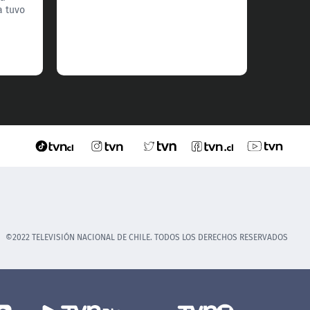
Fuenza
a tuvo
una ma
hizo q
defend
divert
©2022 TELEVISIÓN NACIONAL DE CHILE. TODOS LOS DERECHOS RESERVADOS