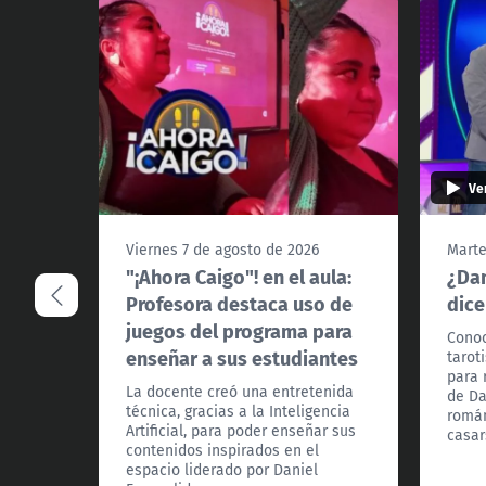
Ve
Viernes 7 de agosto de 2026
Marte
"¡Ahora Caigo"! en el aula:
¿Dan
Profesora destaca uso de
dice
juegos del programa para
Conoc
enseñar a sus estudiantes
tarot
para 
La docente creó una entretenida
de Da
técnica, gracias a la Inteligencia
román
Artificial, para poder enseñar sus
casar
contenidos inspirados en el
espacio liderado por Daniel