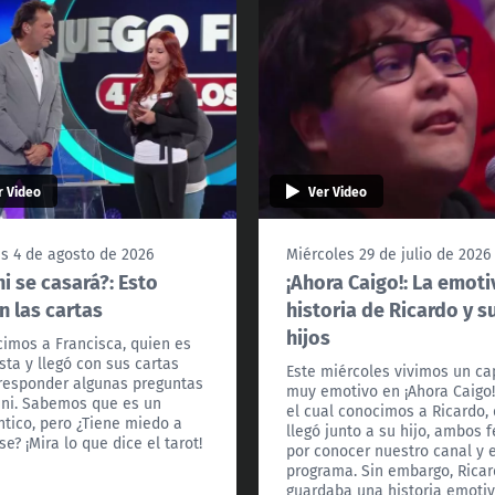
r Video
Ver Video
s 4 de agosto de 2026
Miércoles 29 de julio de 2026
i se casará?: Esto
¡Ahora Caigo!: La emoti
n las cartas
historia de Ricardo y s
hijos
imos a Francisca, quien es
ista y llegó con sus cartas
Este miércoles vivimos un ca
responder algunas preguntas
muy emotivo en ¡Ahora Caigo!
ni. Sabemos que es un
el cual conocimos a Ricardo,
tico, pero ¿Tiene miedo a
llegó junto a su hijo, ambos f
se? ¡Mira lo que dice el tarot!
por conocer nuestro canal y e
programa. Sin embargo, Rica
guardaba una historia emoti