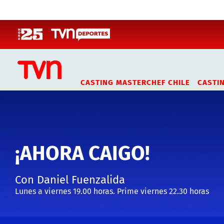
Click acá para ir directamente al contenido
CASTING MASTERCHEF CHILE
CASTI
¡AHORA CAIGO!
Con Daniel Fuenzalida
Lunes a viernes 19.00 horas. Prime viernes 22.30 horas