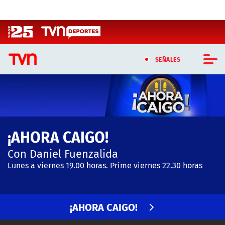
Click acá para ir directamente al contenido
SEÑALES
CASTING MASTERCHEF CHILE
CASTING TVN VERTICAL
¡AHORA CAIGO!
TVN VERTICAL
Con Daniel Fuenzalida
TVN PLAY
Lunes a viernes 19.00 horas. Prime viernes 22.30 horas
PROGRAMAS
¡AHORA CAIGO!
TELESERIES