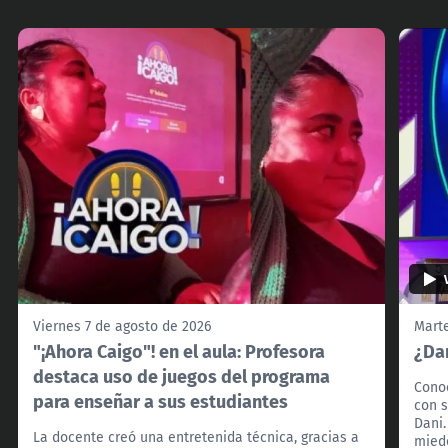
Viernes 7 de agosto de 2026
Marte
"¡Ahora Caigo"! en el aula: Profesora
¿Dan
destaca uso de juegos del programa
Conoc
para enseñar a sus estudiantes
con s
Dani.
La docente creó una entretenida técnica, gracias a
miedo