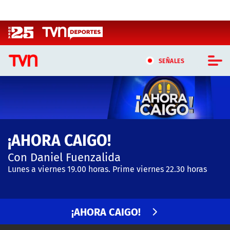
Click acá para ir directamente al contenido
SEÑALES
CASTING MASTERCHEF CHILE
CASTING TVN VERTICAL
¡AHORA CAIGO!
TVN VERTICAL
Con Daniel Fuenzalida
TVN PLAY
Lunes a viernes 19.00 horas. Prime viernes 22.30 horas
PROGRAMAS
¡AHORA CAIGO!
TELESERIES