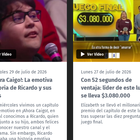
r Video
Ver Video
oles 29 de julio de 2026
Lunes 27 de julio de 2026
ra Caigo!: La emotiva
Con 52 segundos de
oria de Ricardo y sus
ventaja: líder de este l
s
se lleva $3.080.000
miércoles vivimos un capítulo
Elizabeth se llevó el millonar
motivo en ¡Ahora Caigo!, en
premio del capítulo de este 
al conocimos a Ricardo, quien
tras superar las diez pregunt
 junto a su hijo, ambos felices
juego final.
onocer nuestro canal y el
ama. Sin embargo, Ricardo
aba una historia emotiva