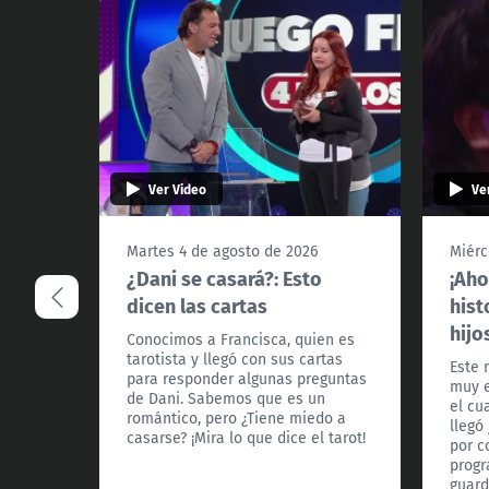
Ver Video
Ve
Martes 4 de agosto de 2026
Miérc
¿Dani se casará?: Esto
¡Aho
dicen las cartas
hist
hijo
Conocimos a Francisca, quien es
tarotista y llegó con sus cartas
Este 
para responder algunas preguntas
muy e
de Dani. Sabemos que es un
el cu
romántico, pero ¿Tiene miedo a
llegó
casarse? ¡Mira lo que dice el tarot!
por c
progr
guard