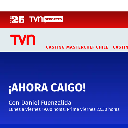
Click acá para ir directamente al contenido
CASTING MASTERCHEF CHILE
CASTI
¡AHORA CAIGO!
Con Daniel Fuenzalida
Lunes a viernes 19.00 horas. Prime viernes 22.30 horas