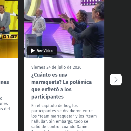
Ver Video
Ver 
Viernes 24 de julio de 2026
Miércol
¿Cuánto es una
Trini
unes
marraqueta? La polémica
como 
que enfretó a los
A nuest
participantes
Caigo! 
io
actuar 
lunes
En el capítulo de hoy, los
as del
participantes se dividieron entre
los "team marraqueta" y los "team
hallulla". Sin embargo, todo se
salió de control cuando Daniel