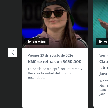
Ver Video
Ve
Viernes 23 de agosto de 2024
Viern
KMC se retira con $650.000
Clau
icón
La participante optó por retirarse y
Jara
llevarse la mitad del monto
recaudado.
¡No t
Micha
canci
Jara.