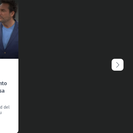
nto
sa
ad del
u