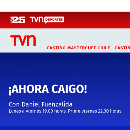
Click acá para ir directamente al contenido
CASTING MASTERCHEF CHILE
CASTI
¡AHORA CAIGO!
Con Daniel Fuenzalida
Lunes a viernes 19.00 horas. Prime viernes 22.30 horas