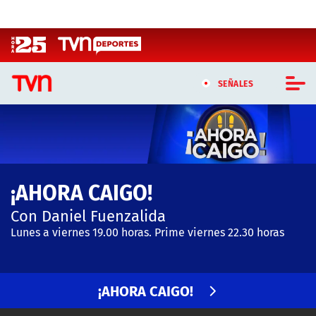
Click acá para ir directamente al contenido
SEÑALES
CASTING MASTERCHEF CHILE
CASTING TVN VERTICAL
¡AHORA CAIGO!
TVN VERTICAL
Con Daniel Fuenzalida
TVN PLAY
Lunes a viernes 19.00 horas. Prime viernes 22.30 horas
PROGRAMAS
¡AHORA CAIGO!
TELESERIES