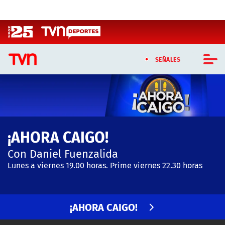
Click acá para ir directamente al contenido
SEÑALES
CASTING MASTERCHEF CHILE
CASTING TVN VERTICAL
¡AHORA CAIGO!
TVN VERTICAL
Con Daniel Fuenzalida
TVN PLAY
Lunes a viernes 19.00 horas. Prime viernes 22.30 horas
PROGRAMAS
¡AHORA CAIGO!
TELESERIES