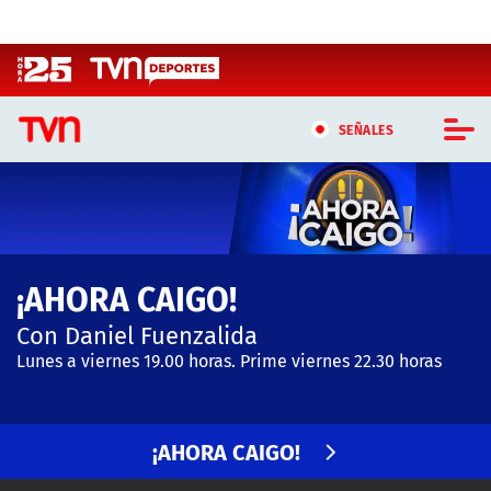
Click acá para ir directamente al contenido
SEÑALES
CASTING MASTERCHEF CHILE
CASTING TVN VERTICAL
¡AHORA CAIGO!
TVN VERTICAL
Con Daniel Fuenzalida
TVN PLAY
Lunes a viernes 19.00 horas. Prime viernes 22.30 horas
PROGRAMAS
¡AHORA CAIGO!
TELESERIES