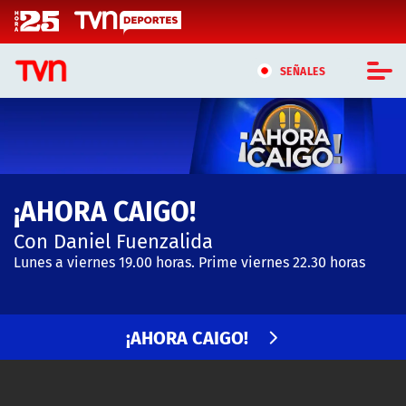
Click acá para ir directamente al contenido
SEÑALES
CASTING MASTERCHEF CHILE
CASTING TVN VERTICAL
¡AHORA CAIGO!
TVN VERTICAL
Con Daniel Fuenzalida
TVN PLAY
Lunes a viernes 19.00 horas. Prime viernes 22.30 horas
PROGRAMAS
¡AHORA CAIGO!
TELESERIES
NTV