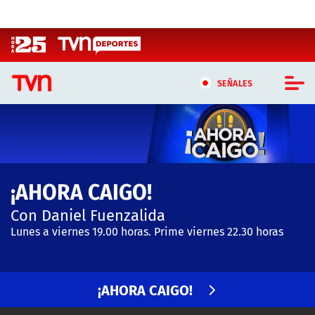
Click acá para ir directamente al contenido
SEÑALES
CASTING MASTERCHEF CHILE
CASTING TVN VERTICAL
¡AHORA CAIGO!
TVN VERTICAL
Con Daniel Fuenzalida
TVN PLAY
Lunes a viernes 19.00 horas. Prime viernes 22.30 horas
PROGRAMAS
¡AHORA CAIGO!
TELESERIES