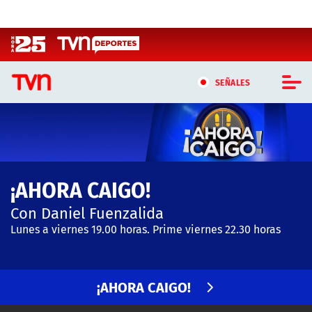
Click acá para ir directamente al contenido
SEÑALES
CASTING MASTERCHEF CHILE
CASTING TVN VERTICAL
¡AHORA CAIGO!
TVN VERTICAL
Con Daniel Fuenzalida
TVN PLAY
Lunes a viernes 19.00 horas. Prime viernes 22.30 horas
PROGRAMAS
¡AHORA CAIGO!
TELESERIES