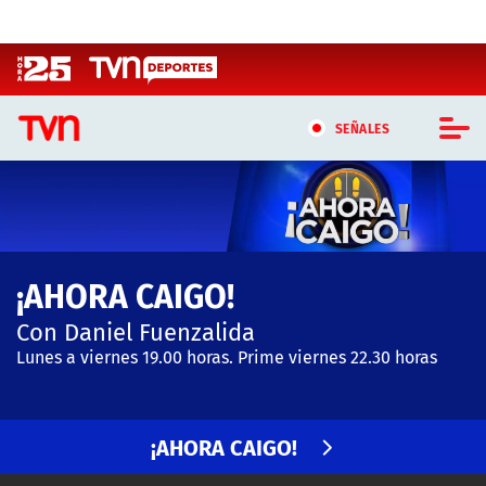
Click acá para ir directamente al contenido
SEÑALES
CASTING MASTERCHEF CHILE
CASTING TVN VERTICAL
¡AHORA CAIGO!
TVN VERTICAL
Con Daniel Fuenzalida
TVN PLAY
Lunes a viernes 19.00 horas. Prime viernes 22.30 horas
PROGRAMAS
¡AHORA CAIGO!
TELESERIES