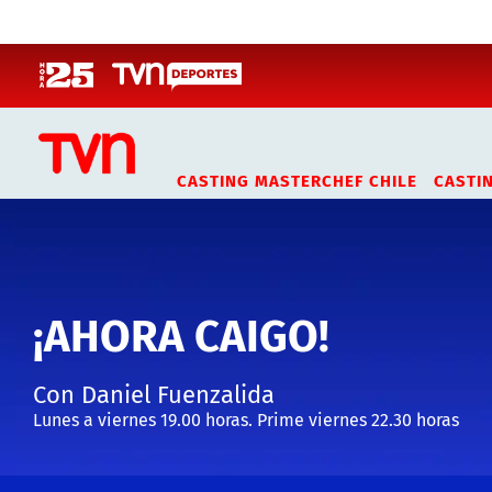
Click acá para ir directamente al contenido
CASTING MASTERCHEF CHILE
CASTI
¡AHORA CAIGO!
Con Daniel Fuenzalida
Lunes a viernes 19.00 horas. Prime viernes 22.30 horas