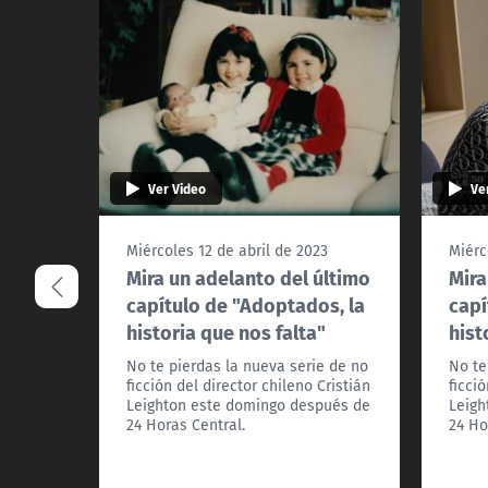
Ver Video
Ve
Miércoles 12 de abril de 2023
Miérc
Mira un adelanto del último
Mira
capítulo de "Adoptados, la
capí
historia que nos falta"
hist
No te pierdas la nueva serie de no
No te
ficción del director chileno Cristián
ficci
Leighton este domingo después de
Leigh
24 Horas Central.
24 Ho